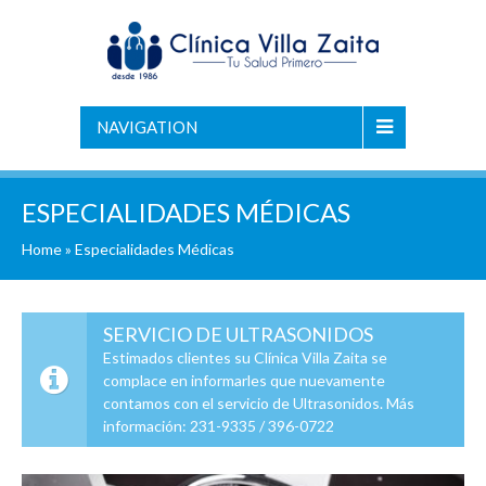
NAVIGATION
ESPECIALIDADES MÉDICAS
Home
»
Especialidades Médicas
SERVICIO DE ULTRASONIDOS
Estimados clientes su Clínica Villa Zaita se
complace en informarles que nuevamente
contamos con el servicio de Ultrasonidos. Más
información: 231-9335 / 396-0722