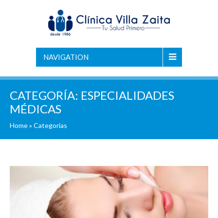
NAVIGATION
CATEGORÍA:
ESPECIALIDADES
MÉDICAS
Home
»
Categorías