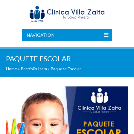
NAVIGATION
PAQUETE ESCOLAR
Home
»
Portfolio Item
»
Paquete Escolar