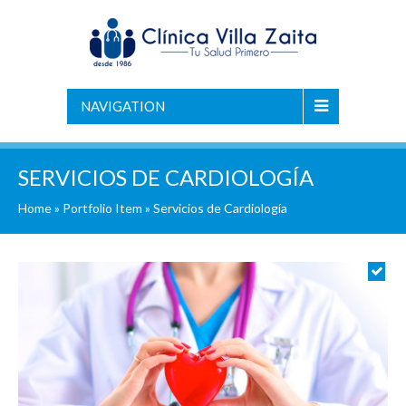
NAVIGATION
SERVICIOS DE CARDIOLOGÍA
Home
»
Portfolio Item
»
Servicios de Cardiología