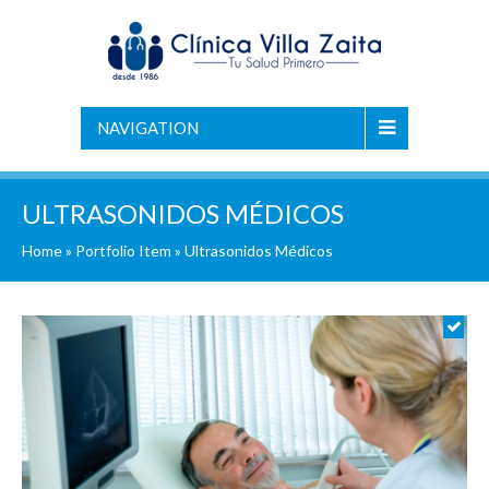
NAVIGATION
ULTRASONIDOS MÉDICOS
Home
»
Portfolio Item
»
Ultrasonidos Médicos