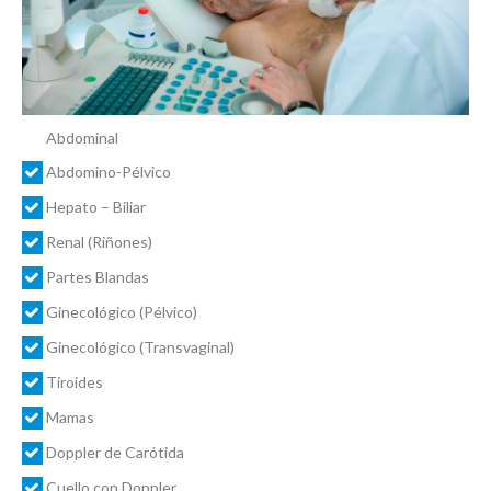
Abdominal
Abdomino-Pélvico
Hepato – Biliar
Renal (Riñones)
Partes Blandas
Ginecológico (Pélvico)
Ginecológico (Transvaginal)
Tiroides
Mamas
Doppler de Carótida
Cuello con Doppler