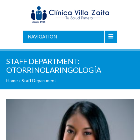
NAVIGATION
STAFF DEPARTMENT:
OTORRINOLARINGOLOGÍA
Home
»
Staff Department