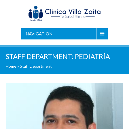
NAVIGATION
STAFF DEPARTMENT:
PEDIATRÍA
Home
»
Staff Department