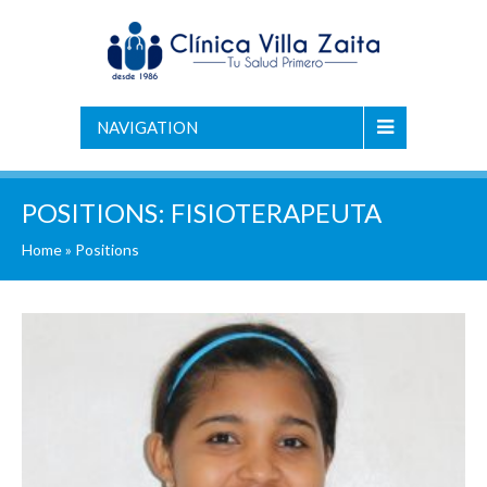
NAVIGATION
POSITIONS:
FISIOTERAPEUTA
Home
»
Positions