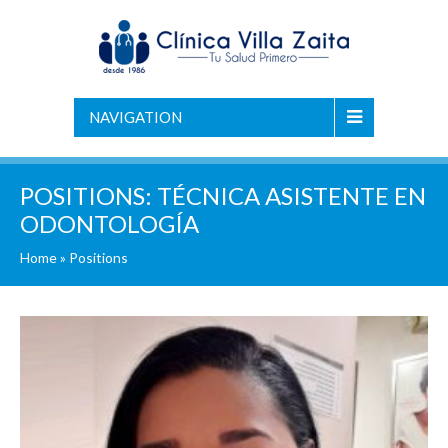
NAVIGATION
POSITIONS:
TÉCNICA ASISTENTE EN
ODONTOLOGÍA
Home
»
Positions