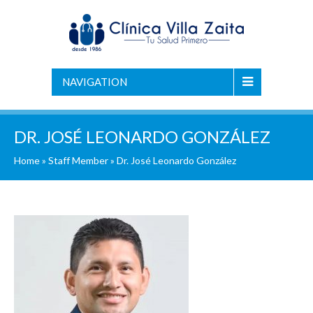
NAVIGATION
DR. JOSÉ LEONARDO GONZÁLEZ
Home
»
Staff Member
»
Dr. José Leonardo González