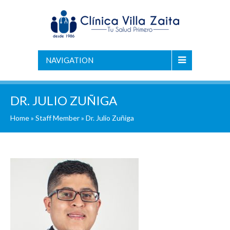
NAVIGATION
DR. JULIO ZUÑIGA
Home
»
Staff Member
»
Dr. Julio Zuñiga